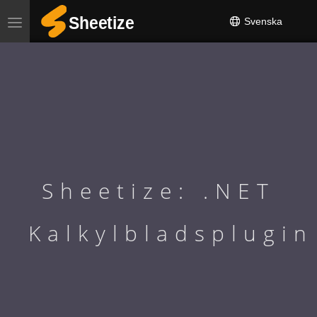
Svenska
Toggle
navigation
Sheetize: .NET
Kalkylbladsplugin