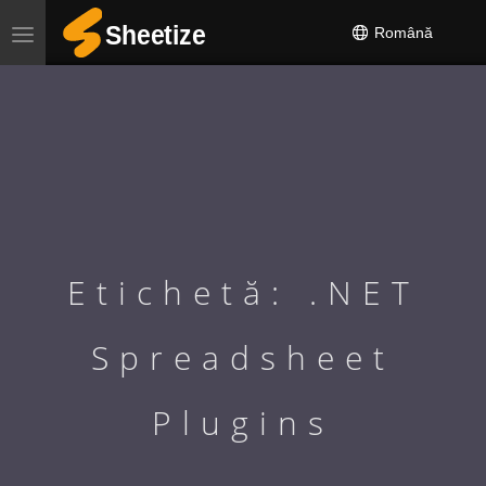
Română
Toggle
navigation
Etichetă: .NET
Spreadsheet
Plugins