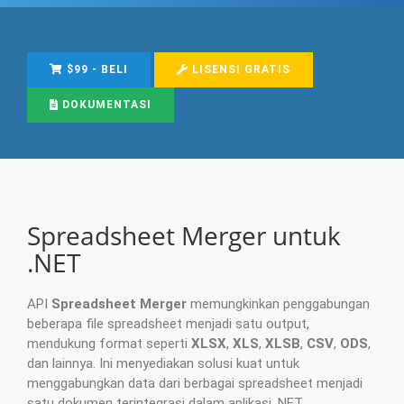
$99 - BELI
LISENSI GRATIS
DOKUMENTASI
Spreadsheet Merger untuk
.NET
API
Spreadsheet Merger
memungkinkan penggabungan
beberapa file spreadsheet menjadi satu output,
mendukung format seperti
XLSX
,
XLS
,
XLSB
,
CSV
,
ODS
,
dan lainnya. Ini menyediakan solusi kuat untuk
menggabungkan data dari berbagai spreadsheet menjadi
satu dokumen terintegrasi dalam aplikasi .NET.